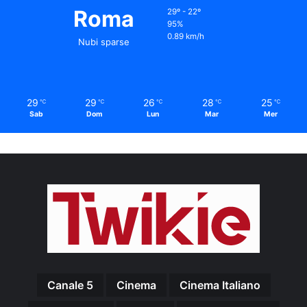
Roma
29º - 22º
95%
0.89 km/h
Nubi sparse
29
29
26
28
25
℃
℃
℃
℃
℃
Sab
Dom
Lun
Mar
Mer
Canale 5
Cinema
Cinema Italiano