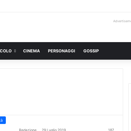
Advertisem
ACOLO
CINEMA
PERSONAGGI
GOSSIP
tà
Redazione
29 Luglio 2019
187