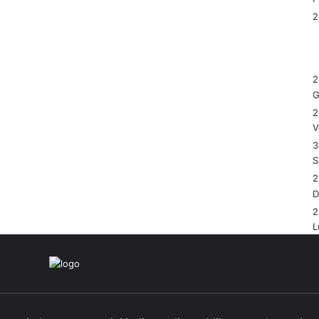
2
G
2
V
3
S
2
2
L