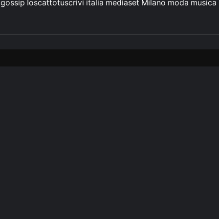
gossip
Ioscattotuscrivi
italia
mediaset
Milano
moda
musica