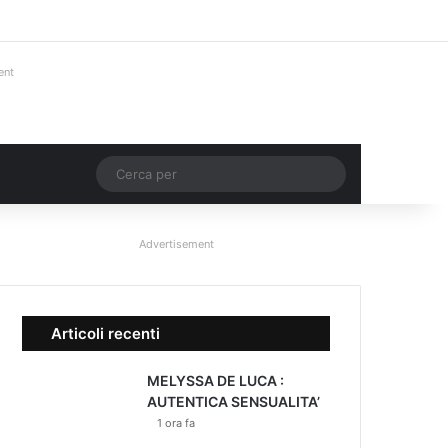
Facebook
X
You Tube
Instagram
Accedi
Un articolo a ca
Barra lateral
ent
Un articolo a caso
Cerca
per
Advertisement
Articoli recenti
MELYSSA DE LUCA :
AUTENTICA SENSUALITA’
1 ora fa