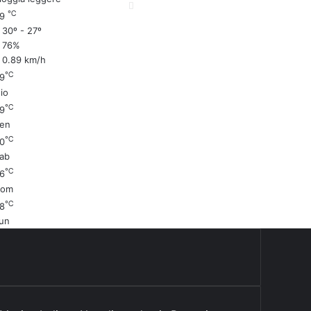
℃
29
30º - 27º
76%
0.89 km/h
℃
9
io
℃
9
en
℃
0
ab
℃
6
Dom
℃
8
un