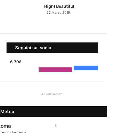
Flight Beautiful
22 Marzo 2019
Seguici sui social
6.798
4.590
Fans
2.208
Followers
Advertisement
Meteo
Roma
ioggia leggere