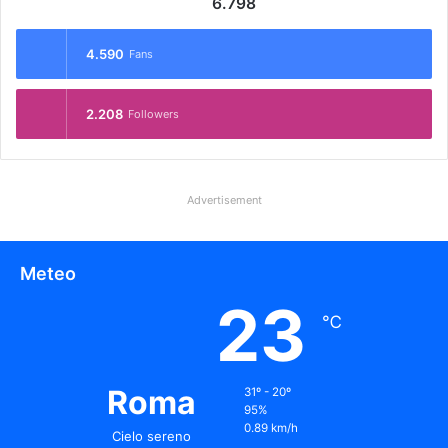
6.798
4.590
Fans
2.208
Followers
Advertisement
Meteo
23
℃
Roma
31º - 20º
95%
0.89 km/h
Cielo sereno