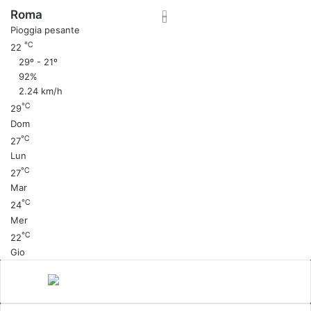
Roma
Pioggia pesante
℃
22
29º - 21º
92%
2.24 km/h
℃
29
Dom
℃
27
Lun
℃
27
Mar
℃
24
Mer
℃
22
Gio