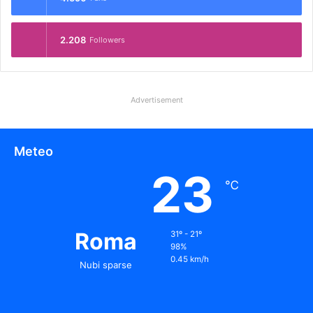
2.208
Followers
Advertisement
Meteo
23
℃
Roma
31º - 21º
98%
0.45 km/h
Nubi sparse