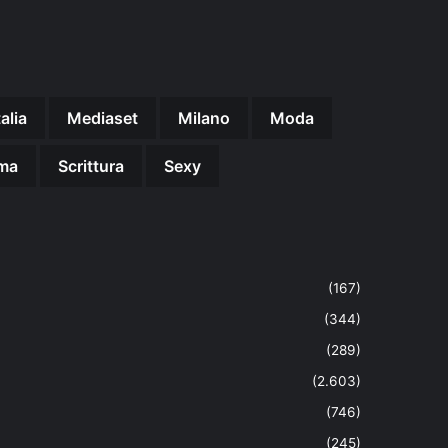
talia
Mediaset
Milano
Moda
ma
Scrittura
Sexy
(167)
(344)
(289)
(2.603)
(746)
(245)