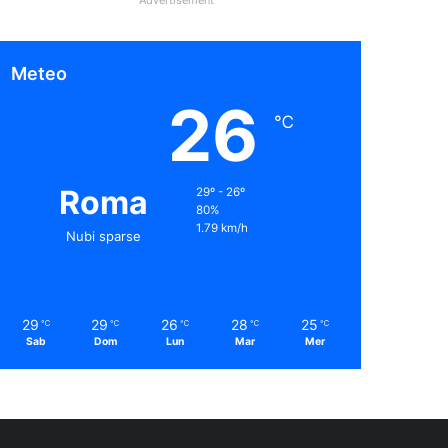
Meteo
26
℃
Roma
29º - 26º
80%
1.79 km/h
Nubi sparse
29
29
26
28
25
℃
℃
℃
℃
℃
Sab
Dom
Lun
Mar
Mer