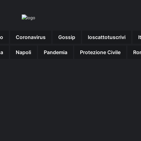
no
Coronavirus
Gossip
Ioscattotuscrivi
I
na
Napoli
Pandemia
Protezione Civile
Ro