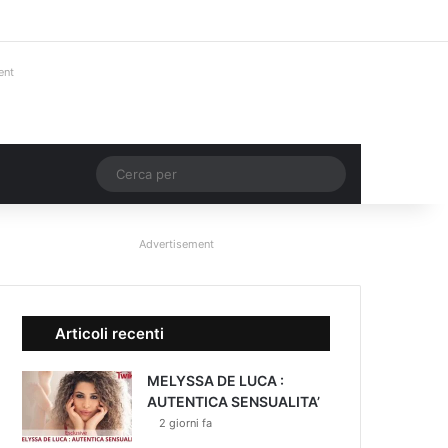
Facebook
X
You Tube
Instagram
Accedi
Un articolo a c
Barra lateral
ent
Un articolo a caso
Cerca
per
Advertisement
Articoli recenti
MELYSSA DE LUCA :
AUTENTICA SENSUALITA’
2 giorni fa