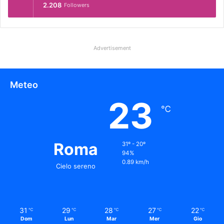
2.208
Followers
Advertisement
Meteo
23
℃
Roma
31º - 20º
94%
0.89 km/h
Cielo sereno
31
29
28
27
22
℃
℃
℃
℃
℃
Dom
Lun
Mar
Mer
Gio