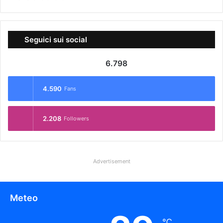
Seguici sui social
6.798
4.590
Fans
2.208
Followers
Advertisement
Meteo
℃