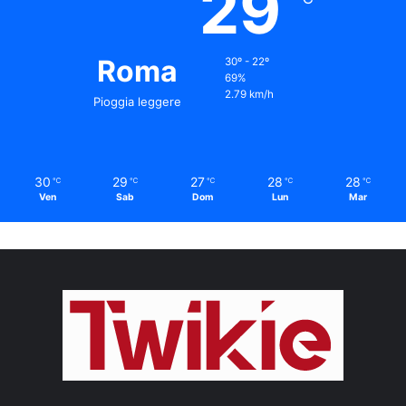
29
Roma
30º - 22º
69%
2.79 km/h
Pioggia leggere
30
29
27
28
28
℃
℃
℃
℃
℃
Ven
Sab
Dom
Lun
Mar