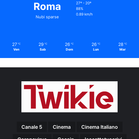
Roma
27º - 20º
88%
0.89 km/h
Nubi sparse
27
29
26
26
28
℃
℃
℃
℃
℃
Ven
Sab
Dom
Lun
Mar
Canale 5
Cinema
Cinema Italiano