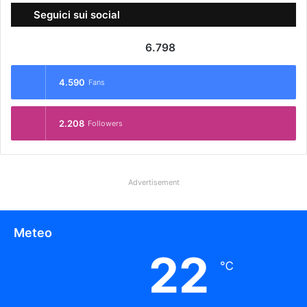
Seguici sui social
6.798
4.590
Fans
2.208
Followers
Advertisement
Meteo
22
℃