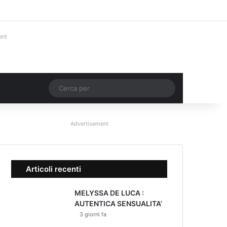
Facebook
X
You Tube
Instagram
Accedi
Un articolo a ca
Barra lateral
ent
Un articolo a caso
Cerca
per
Advertisement
Articoli recenti
MELYSSA DE LUCA :
AUTENTICA SENSUALITA’
3 giorni fa