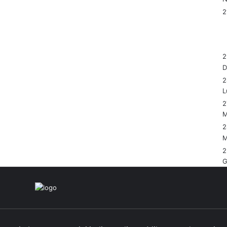
2
2
L
2
M
2
M
2
G