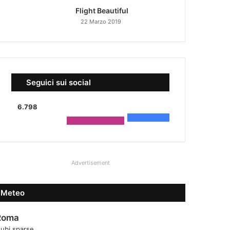
Flight Beautiful
22 Marzo 2019
Seguici sui social
6.798
4.590
Fans
2.208
Followers
Advertisement
Meteo
Roma
ubi sparse