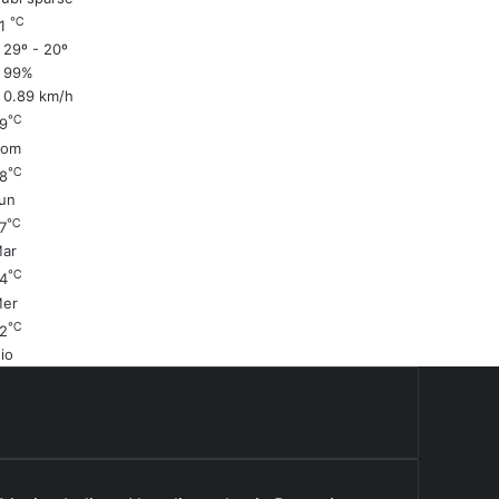
℃
21
29º - 20º
99%
0.89 km/h
℃
9
Dom
℃
8
un
℃
7
ar
℃
4
er
℃
2
io