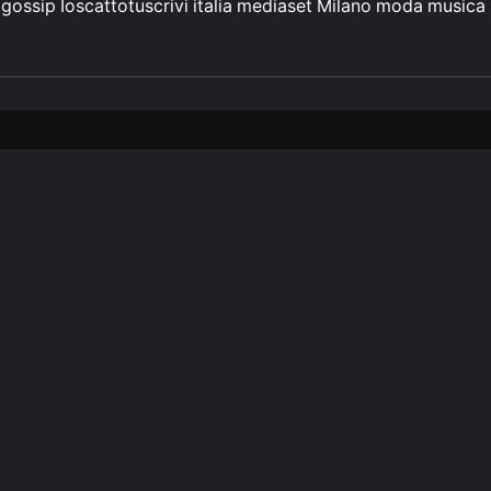
gossip
Ioscattotuscrivi
italia
mediaset
Milano
moda
musica