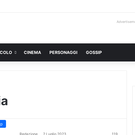
Advertisem
ACOLO
CINEMA
PERSONAGGI
GOSSIP
ia
ip
Redazione
2 Luglio 2023
119