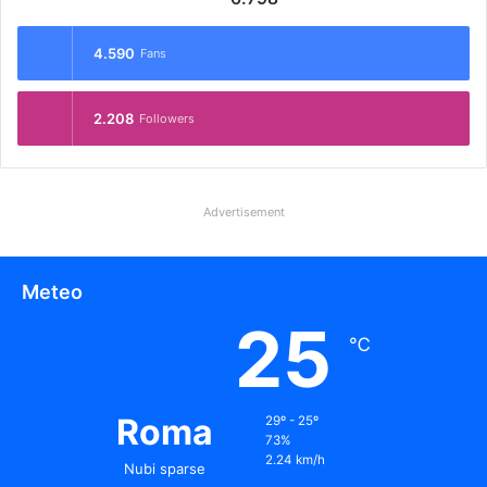
4.590
Fans
2.208
Followers
Advertisement
Meteo
25
℃
Roma
29º - 25º
73%
2.24 km/h
Nubi sparse