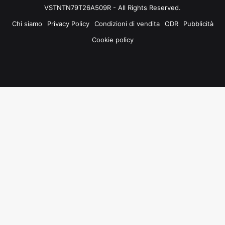
VSTNTN79T26A509R - All Rights Reserved.
Chi siamo
Privacy Policy
Condizioni di vendita
ODR
Pubblicità
Cookie policy
Facebook
X
You
Instagram
Tube