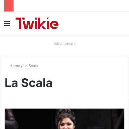
Menu
Advertisement
Home
/
La Scala
La Scala