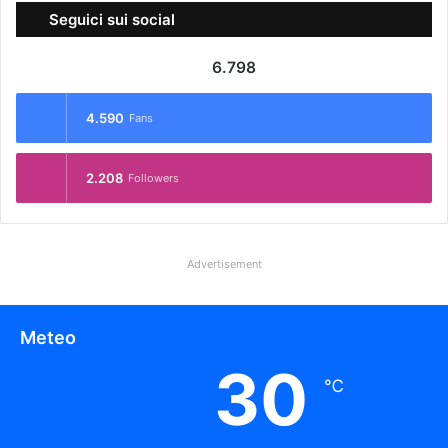
Seguici sui social
6.798
4.590
Fans
2.208
Followers
Advertisement
Meteo
30
℃