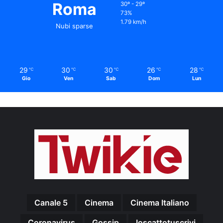
Roma
30º - 29º
73%
1.79 km/h
Nubi sparse
29
30
30
26
28
℃
℃
℃
℃
℃
Gio
Ven
Sab
Dom
Lun
Canale 5
Cinema
Cinema Italiano
Coronavirus
Gossip
Ioscattotuscrivi