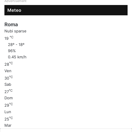
Advertisement
Meteo
Roma
Nubi sparse
℃
19
28º - 18º
96%
0.45 km/h
℃
28
Ven
℃
30
Sab
℃
27
Dom
℃
29
Lun
℃
25
Mar