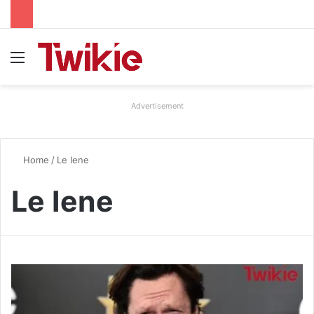
Menu
Advertisement
Home
/
Le Iene
Le Iene