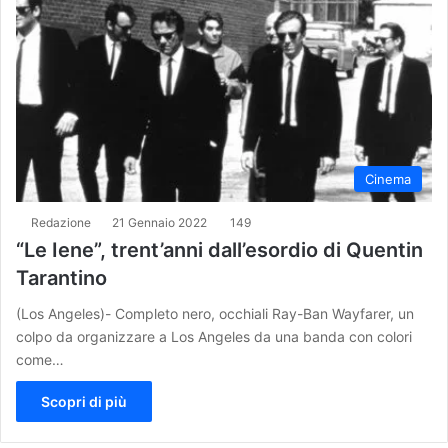
Cinema
Redazione
21 Gennaio 2022
149
“Le Iene”, trent’anni dall’esordio di Quentin
Tarantino
(Los Angeles)- Completo nero, occhiali Ray-Ban Wayfarer, un
colpo da organizzare a Los Angeles da una banda con colori
come…
Scopri di più