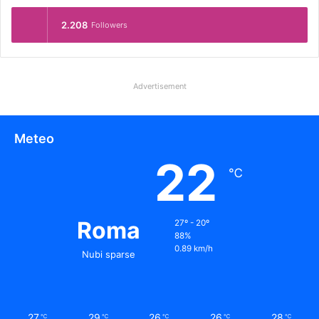
2.208
Followers
Advertisement
Meteo
22
℃
Roma
27º - 20º
88%
0.89 km/h
Nubi sparse
27
29
26
26
28
℃
℃
℃
℃
℃