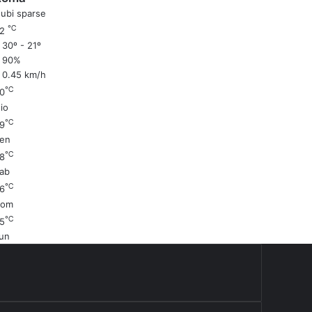
ubi sparse
℃
22
30º - 21º
90%
0.45 km/h
℃
0
io
℃
9
en
℃
8
ab
℃
6
Dom
℃
5
un