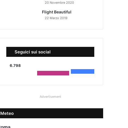
20 Novembre 2020
Flight Beautiful
22 Marzo 2019
Seguici sui social
6.798
4.590
Fans
2.208
Followers
Advertisement
Meteo
Roma