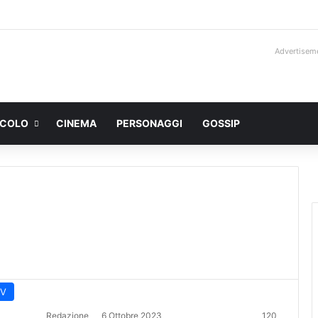
Advertisem
ACOLO
CINEMA
PERSONAGGI
GOSSIP
TV
Redazione
6 Ottobre 2023
120