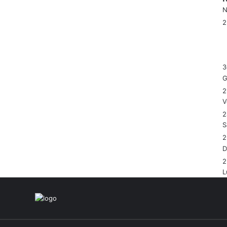
N
3
G
2
V
2
S
2
2
L