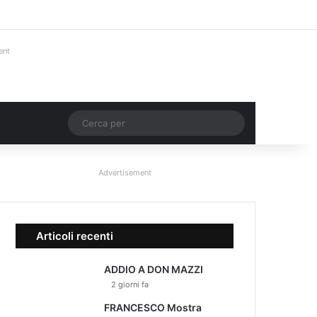
Facebook
X
You Tube
Instagram
Accedi
Un articolo a ca
Barra lateral
ent
Un articolo a caso
Cerca
per
Advertisement
Articoli recenti
ADDIO A DON MAZZI
2 giorni fa
FRANCESCO Mostra