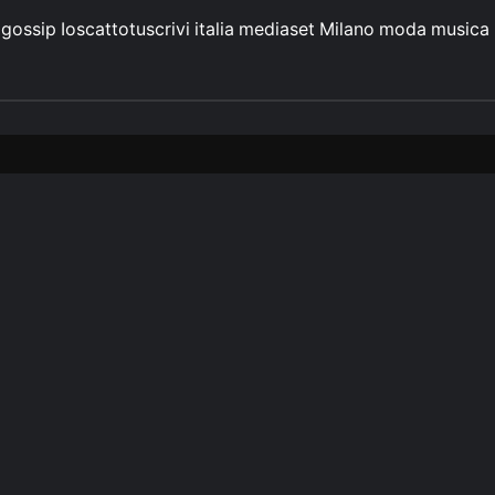
gossip
Ioscattotuscrivi
italia
mediaset
Milano
moda
musica