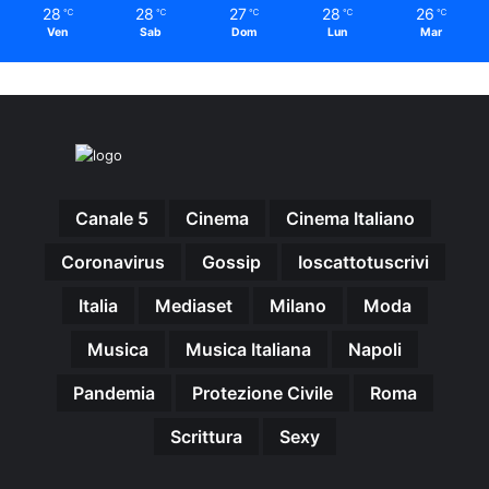
28
28
27
28
26
℃
℃
℃
℃
℃
Ven
Sab
Dom
Lun
Mar
Canale 5
Cinema
Cinema Italiano
Coronavirus
Gossip
Ioscattotuscrivi
Italia
Mediaset
Milano
Moda
Musica
Musica Italiana
Napoli
Pandemia
Protezione Civile
Roma
Scrittura
Sexy