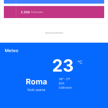
2.208
Followers
Advertisement
Meteo
23
℃
Roma
28º - 21º
82%
0.89 km/h
Nubi sparse