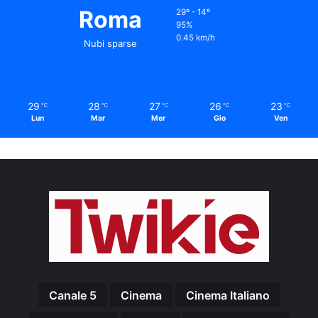
Roma
29º - 14º
95%
0.45 km/h
Nubi sparse
29
28
27
26
23
℃
℃
℃
℃
℃
Lun
Mar
Mer
Gio
Ven
Canale 5
Cinema
Cinema Italiano