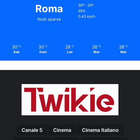
Roma
30º - 20º
99%
0.45 km/h
Nubi sparse
30
30
28
26
26
℃
℃
℃
℃
℃
Sab
Dom
Lun
Mar
Mer
Canale 5
Cinema
Cinema Italiano