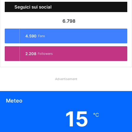
Seguici sui social
6.798
4.590
Fans
2.208
Followers
Advertisement
Meteo
15
℃