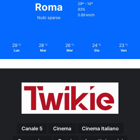
Roma
29º - 14º
93%
0.89 km/h
Nubi sparse
29
28
26
24
23
℃
℃
℃
℃
℃
Lun
Mar
Mer
Gio
Ven
Canale 5
Cinema
Cinema Italiano