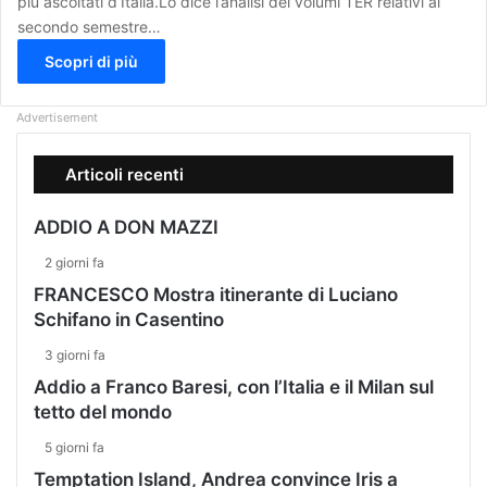
più ascoltati d’Italia.Lo dice l’analisi dei volumi TER relativi al
secondo semestre…
Scopri di più
Advertisement
Articoli recenti
ADDIO A DON MAZZI
2 giorni fa
FRANCESCO Mostra itinerante di Luciano
Schifano in Casentino
3 giorni fa
Addio a Franco Baresi, con l’Italia e il Milan sul
tetto del mondo
5 giorni fa
Temptation Island, Andrea convince Iris a