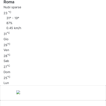
Roma
Nubi sparse
℃
23
31º - 19º
87%
0.45 km/h
℃
31
Gio
℃
29
Ven
℃
28
Sab
℃
27
Dom
℃
25
Lun