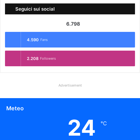
Seguici sui social
6.798
4.590
Fans
2.208
Followers
Advertisement
Meteo
24
℃