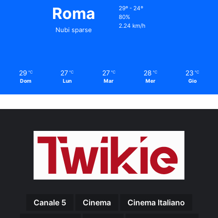
Roma
29º - 24º
80%
2.24 km/h
Nubi sparse
29
27
27
28
23
℃
℃
℃
℃
℃
Dom
Lun
Mar
Mer
Gio
Canale 5
Cinema
Cinema Italiano