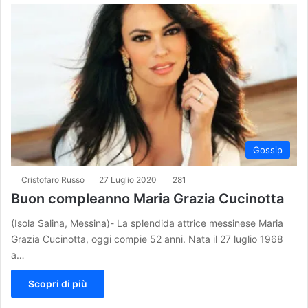
Gossip
Cristofaro Russo
27 Luglio 2020
281
Buon compleanno Maria Grazia Cucinotta
(Isola Salina, Messina)- La splendida attrice messinese Maria
Grazia Cucinotta, oggi compie 52 anni. Nata il 27 luglio 1968
a…
Scopri di più