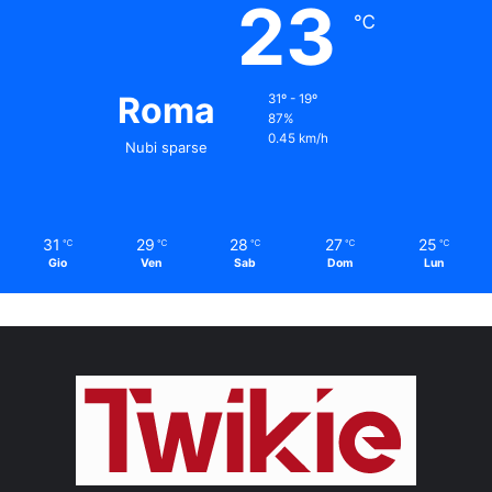
23
℃
Roma
31º - 19º
87%
0.45 km/h
Nubi sparse
31
29
28
27
25
℃
℃
℃
℃
℃
Gio
Ven
Sab
Dom
Lun