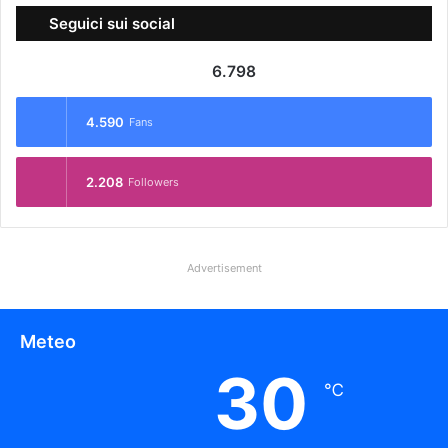
Seguici sui social
6.798
4.590
Fans
2.208
Followers
Advertisement
Meteo
30
℃