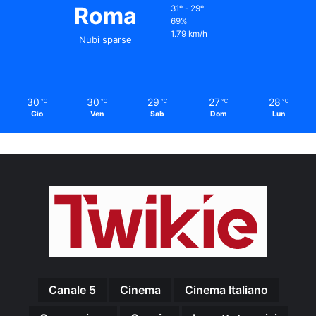
Roma
31º - 29º
69%
1.79 km/h
Nubi sparse
30
30
29
27
28
℃
℃
℃
℃
℃
Gio
Ven
Sab
Dom
Lun
Canale 5
Cinema
Cinema Italiano