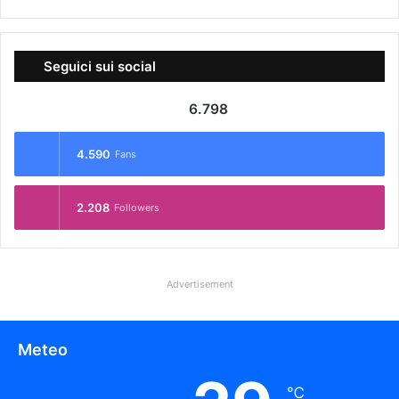
Seguici sui social
6.798
4.590
Fans
2.208
Followers
Advertisement
Meteo
℃