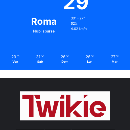
29
Roma
30º - 27º
62%
4.02 km/h
Nubi sparse
29
31
26
26
27
℃
℃
℃
℃
℃
Ven
Sab
Dom
Lun
Mar