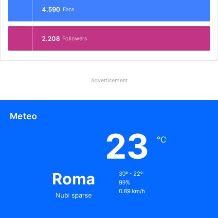
4.590
Fans
2.208
Followers
Advertisement
Meteo
23
℃
Roma
30º - 22º
99%
0.89 km/h
Nubi sparse