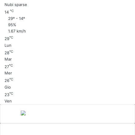
Nubi sparse
℃
14
29º - 14º
95%
1.67 km/h
℃
29
Lun
℃
28
Mar
℃
27
Mer
℃
26
Gio
℃
23
Ven
Canale 5
cinema
Cinema Italiano
Coronavirus
gossip