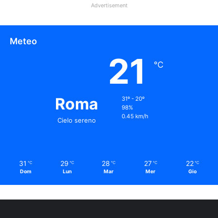
Advertisement
Meteo
21
℃
Roma
31º - 20º
98%
0.45 km/h
Cielo sereno
31
29
28
27
22
℃
℃
℃
℃
℃
Dom
Lun
Mar
Mer
Gio