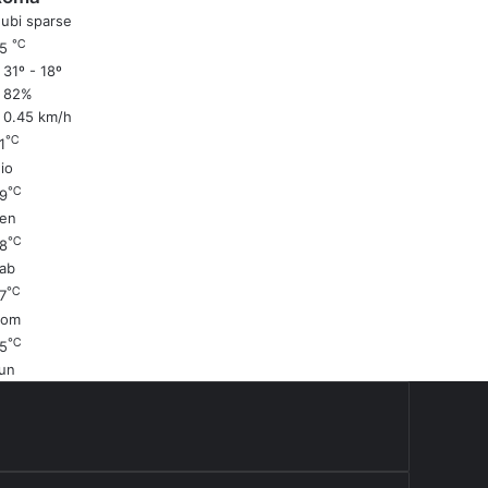
ubi sparse
℃
25
31º - 18º
82%
0.45 km/h
℃
1
io
℃
9
en
℃
8
ab
℃
7
Dom
℃
5
un