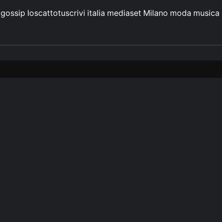
gossip
Ioscattotuscrivi
italia
mediaset
Milano
moda
musica