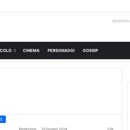
Advertisem
ACOLO
CINEMA
PERSONAGGI
GOSSIP
VE
Redazione
15 Giugno 2024
138