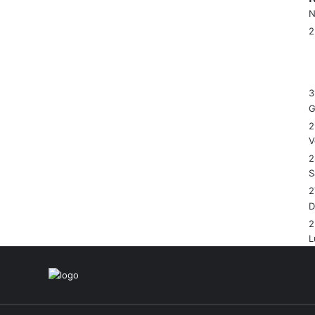
N
3
G
2
V
2
S
2
2
L