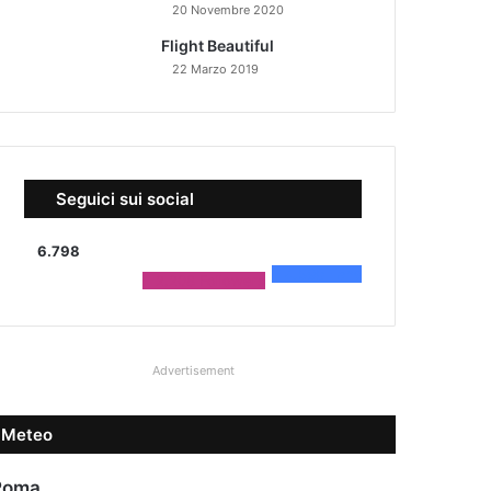
20 Novembre 2020
Flight Beautiful
22 Marzo 2019
Seguici sui social
6.798
4.590
Fans
2.208
Followers
Advertisement
Meteo
Roma