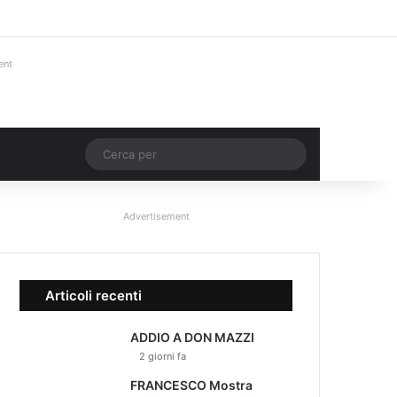
Facebook
X
You Tube
Instagram
Accedi
Un articolo a ca
Barra lateral
ent
Un articolo a caso
Cerca
per
Advertisement
Articoli recenti
ADDIO A DON MAZZI
2 giorni fa
FRANCESCO Mostra