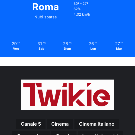
Roma
30º - 27º
62%
4.02 km/h
Nubi sparse
29
31
26
26
27
℃
℃
℃
℃
℃
Ven
Sab
Dom
Lun
Mar
Canale 5
Cinema
Cinema Italiano