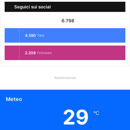
Seguici sui social
6.798
4.590
Fans
2.208
Followers
Advertisement
Meteo
29
℃