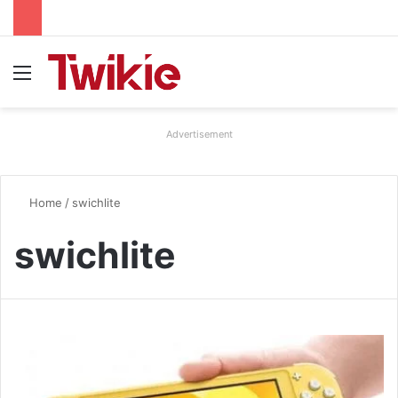
Menu
Advertisement
Home
/
swichlite
swichlite