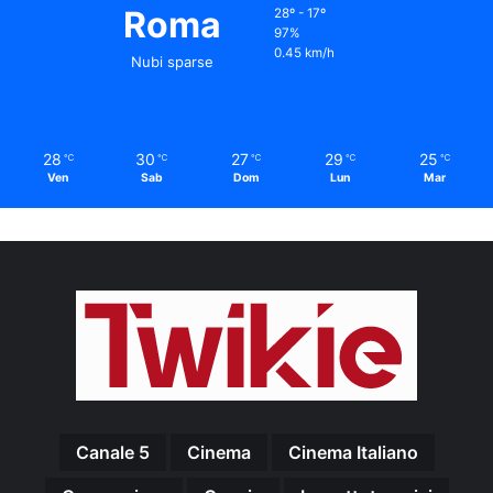
Roma
28º - 17º
97%
0.45 km/h
Nubi sparse
28
30
27
29
25
℃
℃
℃
℃
℃
Ven
Sab
Dom
Lun
Mar
Canale 5
Cinema
Cinema Italiano