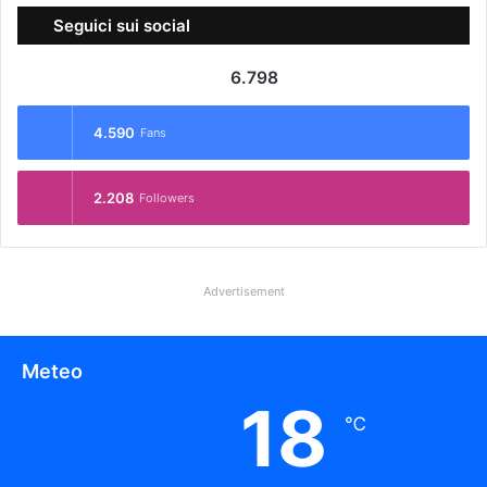
Seguici sui social
6.798
4.590
Fans
2.208
Followers
Advertisement
Meteo
18
℃