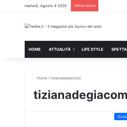
martedì, Agosto 4 2026
Ultime notizie
HOME
ATTUALITÀ
LIFE STYLE
SPETT
Home
/
tizianadegiacomo
tizianadegiaco
Goss