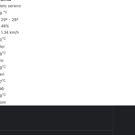
ielo sereno
℃
29
29º - 28º
48%
1.34 km/h
℃
0
er
℃
9
io
℃
9
en
℃
7
ab
℃
9
Dom