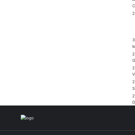
C
3
M
2
G
2
V
2
S
2