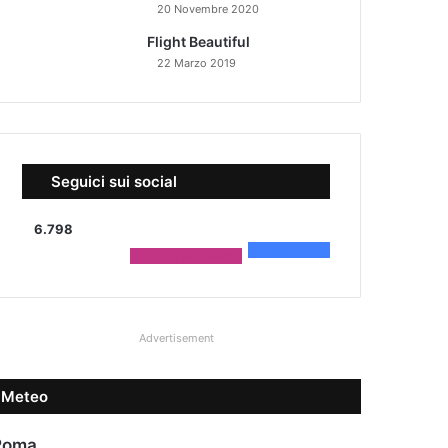
20 Novembre 2020
Flight Beautiful
22 Marzo 2019
Seguici sui social
6.798
4.590
Fans
2.208
Followers
Advertisement
Meteo
Roma