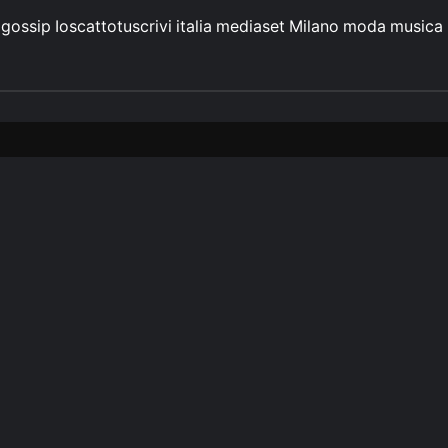
gossip
Ioscattotuscrivi
italia
mediaset
Milano
moda
musica