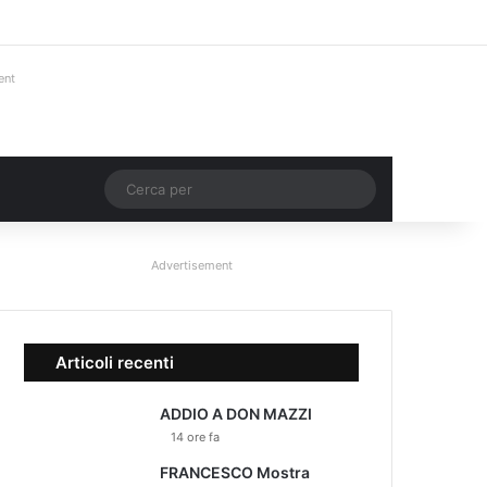
Facebook
X
You Tube
Instagram
Accedi
Un articolo a ca
Barra lateral
ent
Un articolo a caso
Cerca
per
Advertisement
Articoli recenti
ADDIO A DON MAZZI
14 ore fa
FRANCESCO Mostra