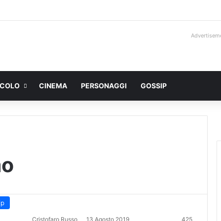
Advertisem
ACOLO
CINEMA
PERSONAGGI
GOSSIP
mo
ip
Cristofaro Russo
13 Agosto 2019
425