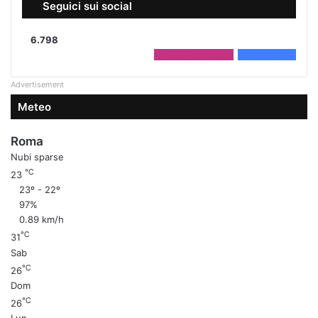
Seguici sui social
6.798
2.208
Followers
4.590
Fans
Advertisement
Meteo
Roma
Nubi sparse
℃
23
23º - 22º
97%
0.89 km/h
℃
31
Sab
℃
26
Dom
℃
26