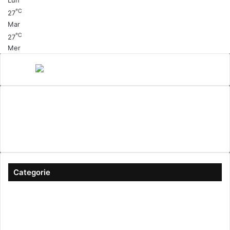
Lun
℃
27
Mar
℃
27
Mer
Canale 5
cinema
Cinema Italiano
Coronavirus
gossip
Ioscattotuscrivi
italia
mediaset
Milano
moda
musica
Musica Italiana
Napoli
pandemia
Protezione Civile
roma
Scrittura
Sexy
Categorie
#ioscattotuscrivi
(167)
Approfondimenti
(344)
Arte & Cultura
(289)
Attualità
(2.603)