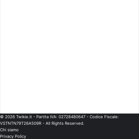
Cinema
(746)
Economia
(245)
ESCLUSIVE
(274)
Eventi
(344)
Gossip
(835)
Imprese
(42)
Life Style
(93)
Moda
(181)
Musica
(475)
Personaggi
(377)
Politica
(224)
Senza categoria
(567)
Spettacolo
(541)
Teatro
(58)
Tecnologie
(97)
TV
(685)
© 2026 Twikie.it - Partita IVA: 02728480647 - Codice Fiscale:
VSTNTN79T26A509R - All Rights Reserved.
Chi siamo
Privacy Policy