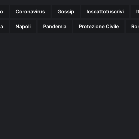
no
Coronavirus
Gossip
Ioscattotuscrivi
I
na
Napoli
Pandemia
Protezione Civile
Ro