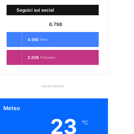
Seguici sui social
6.798
4.590
Fans
2.208
Followers
Advertisement
Meteo
23
℃