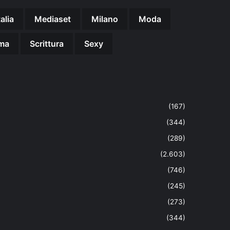
talia
Mediaset
Milano
Moda
ma
Scrittura
Sexy
(167)
(344)
(289)
(2.603)
(746)
(245)
(273)
(344)