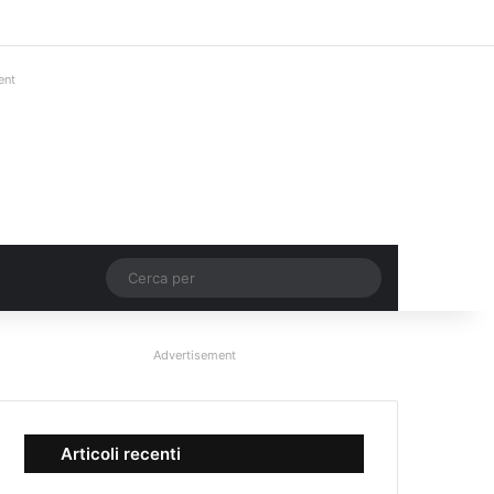
Facebook
X
You Tube
Instagram
Accedi
Un articolo a c
Barra lateral
ent
Un articolo a caso
Cerca
per
Advertisement
Articoli recenti