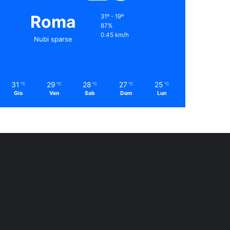
Roma
31º - 19º
87%
0.45 km/h
Nubi sparse
31
29
28
27
25
℃
℃
℃
℃
℃
Gio
Ven
Sab
Dom
Lun