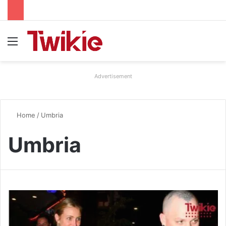
Menu
Advertisement
Home
/
Umbria
Umbria