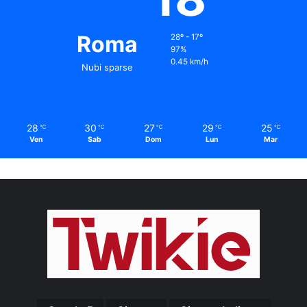
Roma
28º - 17º
97%
0.45 km/h
Nubi sparse
28
30
27
29
25
℃
℃
℃
℃
℃
Ven
Sab
Dom
Lun
Mar