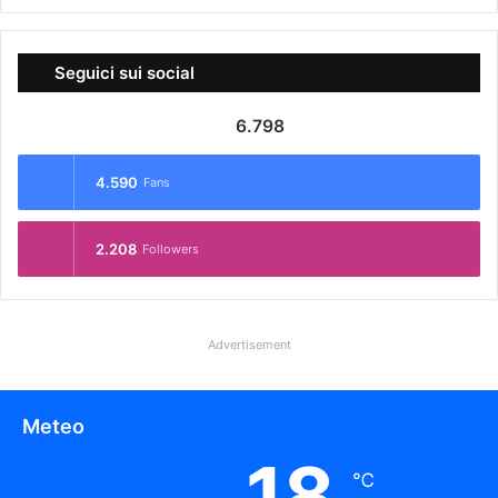
Seguici sui social
6.798
4.590
Fans
2.208
Followers
Advertisement
Meteo
18
℃