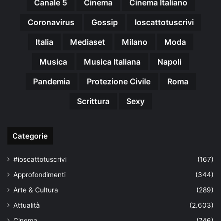
Canale 5
Cinema
Cinema Italiano
Coronavirus
Gossip
Ioscattotuscrivi
Italia
Mediaset
Milano
Moda
Musica
Musica Italiana
Napoli
Pandemia
Protezione Civile
Roma
Scrittura
Sexy
Categorie
#ioscattotuscrivi
(167)
Approfondimenti
(344)
Arte & Cultura
(289)
Attualità
(2.603)
Cinema
(746)