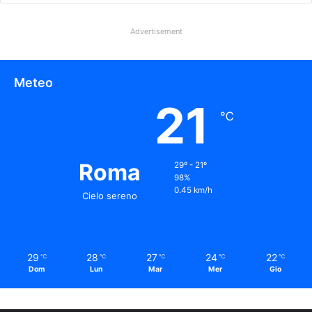
Advertisement
Meteo
21
℃
Roma
29º - 21º
98%
0.45 km/h
Cielo sereno
29
28
27
24
22
℃
℃
℃
℃
℃
Dom
Lun
Mar
Mer
Gio