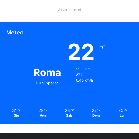
Advertisement
Meteo
22
℃
Roma
31º - 19º
87%
0.45 km/h
Nubi sparse
31
29
28
27
25
℃
℃
℃
℃
℃
Gio
Ven
Sab
Dom
Lun