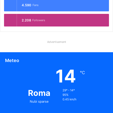
4.590
Fans
2.208
Followers
Advertisement
Meteo
14
℃
Roma
29º - 14º
95%
0.45 km/h
Nubi sparse