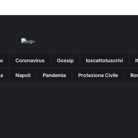
no
Coronavirus
Gossip
Ioscattotuscrivi
I
na
Napoli
Pandemia
Protezione Civile
Ro