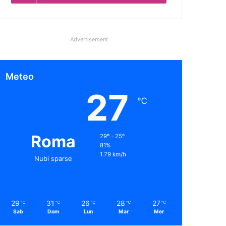
Advertisement
Meteo
27
℃
Roma
29º - 25º
81%
1.79 km/h
Nubi sparse
29
31
26
28
27
℃
℃
℃
℃
℃
Sab
Dom
Lun
Mar
Mer