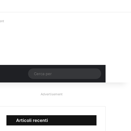
Facebook
X
You Tube
Instagram
Accedi
Un articolo a c
Barra lateral
ent
Un articolo a caso
Cerca
per
Advertisement
Articoli recenti