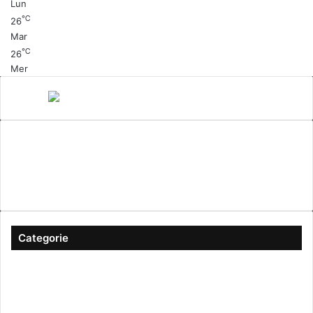
Lun
℃
26
Mar
℃
26
Mer
Canale 5
cinema
Cinema Italiano
Coronavirus
gossip
Ioscattotuscrivi
italia
mediaset
Milano
moda
musica
Musica Italiana
Napoli
pandemia
Protezione Civile
roma
Scrittura
Sexy
Categorie
#ioscattotuscrivi
(167)
Approfondimenti
(344)
Arte & Cultura
(289)