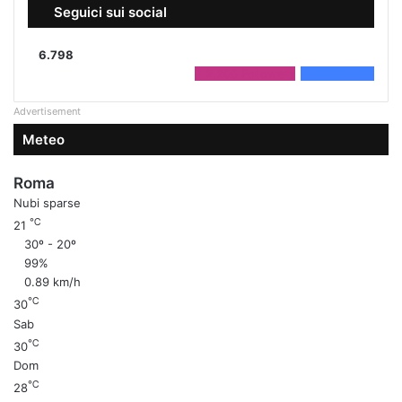
Seguici sui social
6.798
2.208
Followers
4.590
Fans
Advertisement
Meteo
Roma
Nubi sparse
℃
21
30º - 20º
99%
0.89 km/h
℃
30
Sab
℃
30
Dom
℃
28