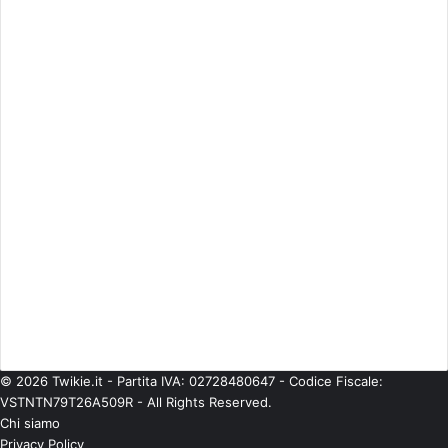
Attualità
(2.603)
Cinema
(746)
Economia
(245)
ESCLUSIVE
(274)
Eventi
(344)
Gossip
(835)
Imprese
(42)
Life Style
(93)
Moda
(181)
Musica
(475)
Personaggi
(377)
Politica
(224)
Senza categoria
(567)
Spettacolo
(541)
Teatro
(58)
Tecnologie
(97)
TV
(685)
© 2026 Twikie.it - Partita IVA: 02728480647 - Codice Fiscale:
VSTNTN79T26A509R - All Rights Reserved.
Chi siamo
Privacy Policy