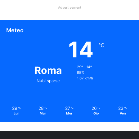
Advertisement
Meteo
14
℃
Roma
29º - 14º
95%
1.67 km/h
Nubi sparse
29
28
27
26
23
℃
℃
℃
℃
℃
Lun
Mar
Mer
Gio
Ven