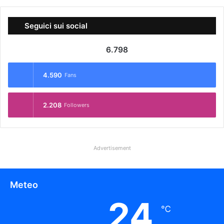
Seguici sui social
6.798
4.590
Fans
2.208
Followers
Advertisement
Meteo
24
℃