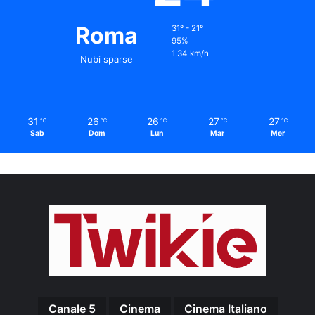
Roma
31º - 21º
95%
1.34 km/h
Nubi sparse
31
26
26
27
27
℃
℃
℃
℃
℃
Sab
Dom
Lun
Mar
Mer
Canale 5
Cinema
Cinema Italiano