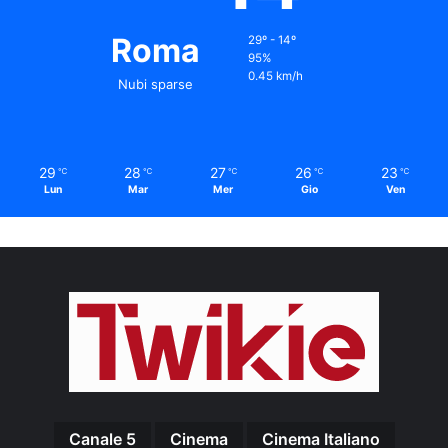
Roma
29º - 14º
95%
0.45 km/h
Nubi sparse
29
28
27
26
23
℃
℃
℃
℃
℃
Lun
Mar
Mer
Gio
Ven
Canale 5
Cinema
Cinema Italiano