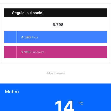
Seguici sui social
6.798
4.590
Fans
2.208
Followers
Advertisement
Meteo
14
℃