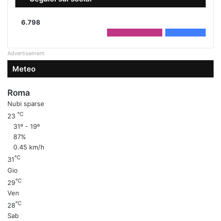
6.798
2.208
Followers
4.590
Fans
Advertisement
Meteo
Roma
Nubi sparse
℃
23
31º - 19º
87%
0.45 km/h
℃
31
Gio
℃
29
Ven
℃
28
Sab