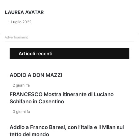
a
,
o
i
l
r
LAUREA AVATAR
l
’
a
1 Luglio 2022
i
t
n
t
g
i
Advertisement
e
l
g
a
Articoli recenti
n
s
e
c
r
i
ADDIO A DON MAZZI
e
a
d
:
2 giorni fa
e
"
FRANCESCO Mostra itinerante di Luciano
l
R
Schifano in Casentino
l
o
a
t
3 giorni fa
F
t
e
a
Addio a Franco Baresi, con l’Italia e il Milan sul
r
l
tetto del mondo
r
a