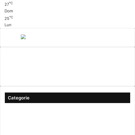
℃
27
Dom
℃
25
Lun
Canale 5
cinema
Cinema Italiano
Coronavirus
gossip
Ioscattotuscrivi
italia
mediaset
Milano
moda
musica
Musica Italiana
Napoli
pandemia
Protezione Civile
roma
Scrittura
Sexy
Categorie
#ioscattotuscrivi
(167)
Approfondimenti
(344)
Arte & Cultura
(289)
Attualità
(2.603)