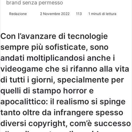
brand senza permesso
Redazione
I
2 Novembre 2022
113
1 minuti di lettura
n
v
Con l’avanzare di tecnologie
i
a
sempre più sofisticate, sono
u
andati moltiplicandosi anche i
n
'
videogame che si rifanno alla vita
e
di tutti i giorni, specialmente per
m
a
quelli di stampo horror e
i
l
apocalittico: il realismo si spinge
tanto oltre da infrangere spesso
diversi copyright, com’è successo