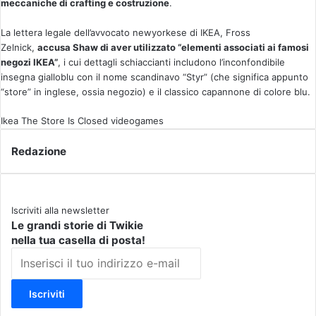
meccaniche di crafting e costruzione
.
La lettera legale dell’avvocato newyorkese di IKEA, Fross
Zelnick,
accusa Shaw di aver utilizzato “elementi associati ai famosi
negozi IKEA”
, i cui dettagli schiaccianti includono l’inconfondibile
insegna gialloblu con il nome scandinavo “Styr” (che significa appunto
“store” in inglese, ossia negozio) e il classico capannone di colore blu.
Ikea
The Store Is Closed
videogames
Redazione
Iscriviti alla newsletter
Le grandi storie di Twikie
nella tua casella di posta!
I
n
s
e
r