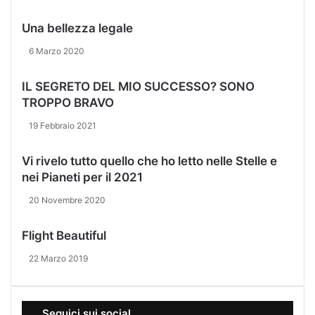
t
Una bellezza legale
o
r
6 Marzo 2020
i
i
IL SEGRETO DEL MIO SUCCESSO? SONO
n
TROPPO BRAVO
F
1
19 Febbraio 2021
Vi rivelo tutto quello che ho letto nelle Stelle e
nei Pianeti per il 2021
20 Novembre 2020
Flight Beautiful
22 Marzo 2019
Seguici sui social