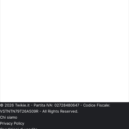
Cinema
(746)
Economia
(245)
ESCLUSIVE
(273)
Eventi
(344)
Gossip
(835)
Imprese
(42)
Life Style
(93)
Moda
(181)
Musica
(475)
Personaggi
(377)
Politica
(224)
Senza categoria
(567)
Spettacolo
(541)
Teatro
(58)
Tecnologie
(97)
TV
(685)
© 2026 Twikie.it - Partita IVA: 02728480647 - Codice Fiscale:
VSTNTN79T26A509R - All Rights Reserved.
Chi siamo
Privacy Policy