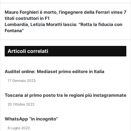
i
s
Mauro Forghieri è morto, l’ingegnere della Ferrari vinse 7
M
c
titoli costruttori in F1
a
i
Lombardia, Letizia Moratti lascia: "Rotta la fiducia con
u
L
i
Fontana"
r
o
l
o
m
t
F
b
u
o
a
Articoli correlati
o
r
r
i
g
d
n
h
i
Auditel online: Mediaset primo editore in Italia
d
i
a
i
e
,
17 Gennaio 2023
r
r
L
i
i
e
Toscana al primo posto tra le regioni più instagrammate
z
è
t
z
m
i
20 Ottobre 2022
o
o
z
e
r
i
WhatsApp “in incognito”
-
t
a
m
6 Luglio 2022
o
M