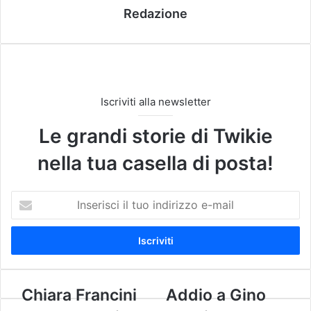
Redazione
Iscriviti alla newsletter
Le grandi storie di Twikie
nella tua casella di posta!
I
n
s
e
r
i
s
C
Chiara Francini
A
Addio a Gino
c
h
d