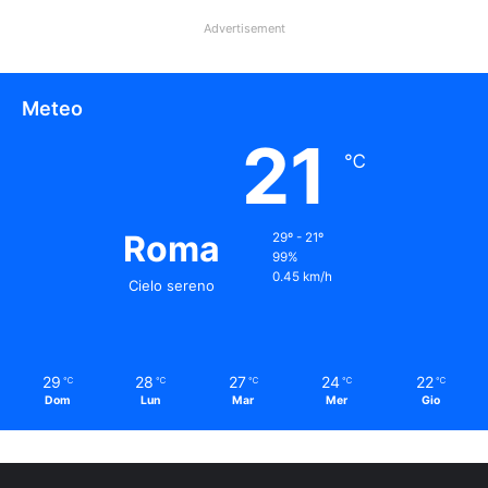
Advertisement
Meteo
21
℃
Roma
29º - 21º
99%
0.45 km/h
Cielo sereno
29
28
27
24
22
℃
℃
℃
℃
℃
Dom
Lun
Mar
Mer
Gio