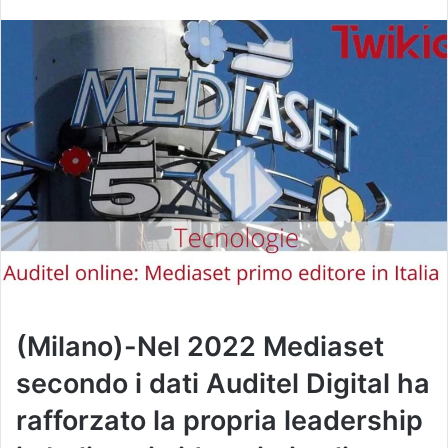
n
v
i
a
u
n
'
e
m
a
i
l
(Milano)-Nel 2022 Mediaset
secondo i dati Auditel Digital ha
rafforzato la propria leadership