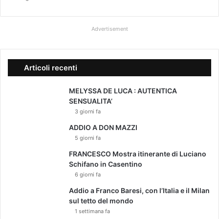
t
r
i
Advertisement
c
e
d
i
Articoli recenti
S
a
MELYSSA DE LUCA : AUTENTICA
n
SENSUALITA’
r
3 giorni fa
e
m
ADDIO A DON MAZZI
o
5 giorni fa
FRANCESCO Mostra itinerante di Luciano
Schifano in Casentino
6 giorni fa
Addio a Franco Baresi, con l’Italia e il Milan
sul tetto del mondo
1 settimana fa