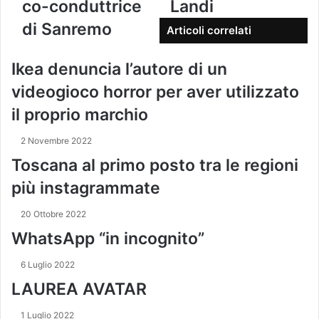
co-conduttrice
Landi
i
i
d
i
a
i
di Sanremo
Articoli correlati
l
r
o
t
a
a
u
Ikea denuncia l’autore di un
F
G
o
r
i
videogioco horror per aver utilizzato
i
a
n
n
il proprio marchio
n
o
d
c
L
i
2 Novembre 2022
i
a
r
n
n
Toscana al primo posto tra le regioni
i
i
d
z
più instagrammate
c
i
z
o
o
20 Ottobre 2022
-
e
c
WhatsApp “in incognito”
-
o
m
n
6 Luglio 2022
a
d
LAUREA AVATAR
i
u
l
t
1 Luglio 2022