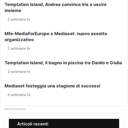
R
O
Temptation Island, Andrea convince Iris a uscire
n
L
N
insieme
d
'
A
i
O
R
2 settimane fa
r
R
O
i
A
S
Mfe-MediaForEurope e Mediaset: nuovo assetto
z
L
S
organizzativo
z
E
A
o
G
S
2 settimane fa
e
A
C
-
L
U
Temptation Island, il bagno in piscina tra Danilo e Giulia
m
E
O
a
3 settimane fa
?
L
i
E
l
A
Mediaset festeggia una stagione di successi
P
4 settimane fa
E
R
T
Advertisement
E
F
Articoli recenti
I