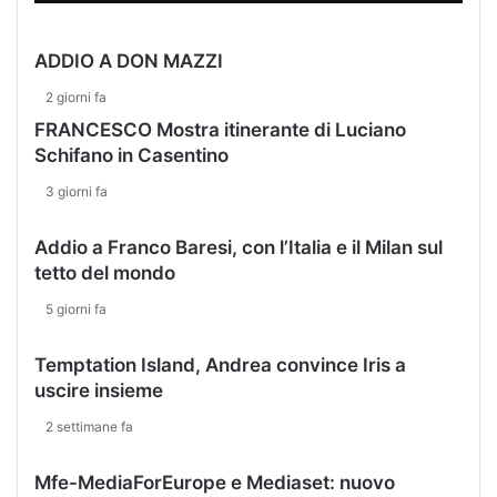
N
O
ADDIO A DON MAZZI
P
R
2 giorni fa
I
FRANCESCO Mostra itinerante di Luciano
M
Schifano in Casentino
A
M
3 giorni fa
E
D
Addio a Franco Baresi, con l’Italia e il Milan sul
I
tetto del mondo
A
D
5 giorni fa
O
P
Temptation Island, Andrea convince Iris a
O
uscire insieme
P
A
2 settimane fa
S
Q
Mfe-MediaForEurope e Mediaset: nuovo
U