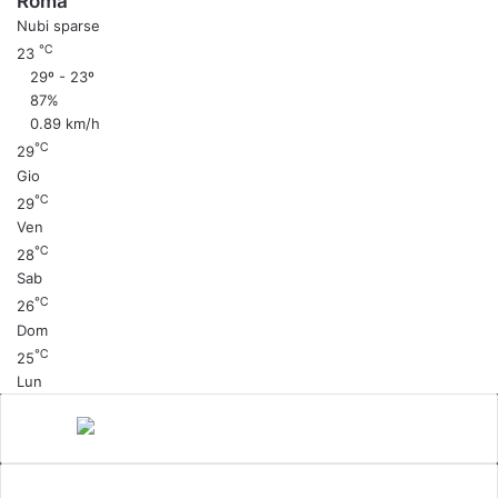
Roma
Nubi sparse
℃
23
29º - 23º
87%
0.89 km/h
℃
29
Gio
℃
29
Ven
℃
28
Sab
℃
26
Dom
℃
25
Lun
Canale 5
cinema
Cinema Italiano
Coronavirus
gossip