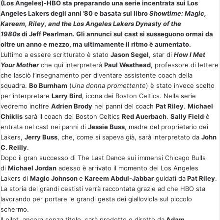
(Los Angeles)-HBO sta preparando una serie incentrata sui Los
i
Angeles Lakers degli anni ’80 e basata sul libro
Showtime: Magic,
a
Kareem, Riley, and the Los Angeles Lakers Dynasty of the
u
1980s
di Jeff Pearlman. Gli annunci sul cast si susseguono ormai da
n
oltre un anno e mezzo, ma ultimamente il ritmo è aumentato.
'
L’ultimo a essere scritturato è stato
Jason Segel
, star di
How I Met
e
Your Mother
che qui interpreterà
Paul Westhead
, professore di lettere
che lasciò l’insegnamento per diventare assistente coach della
m
squadra.
Bo Burnham
(
Una donna promettente
) è stato invece scelto
a
per interpretare
Larry Bird
, icona dei Boston Celtics. Nella serie
i
vedremo inoltre
Adrien Brody
nei panni del coach
Pat Riley
.
Michael
l
Chiklis
sarà il coach dei Boston Celtics
Red Auerbach
.
Sally Field
è
entrata nel cast nei panni di
Jessie Buss
, madre del proprietario dei
Lakers,
Jerry Buss
, che,
come si sapeva già
, sarà interpretato da
John
C. Reilly
.
Dopo il gran successo di
The Last Dance
sui immensi Chicago Bulls
di
Michael Jordan
adesso è arrivato il momento dei Los Angeles
Lakers di
Magic Johnson
e
Kareem Abdul-Jabbar
guidati da
Pat Riley
.
La storia dei grandi cestisti verrà raccontata grazie ad che HBO sta
lavorando per portare le grandi gesta dei gialloviola sul piccolo
schermo.
Il pilot, ancora senza titolo, sarà prodotto e diretto da
Adam