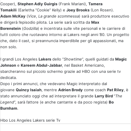
Cooper),
Stephen Adly Guirgis
(Frank Mariani),
Tamera
Tomakili
(Earletha “Cookie” Kelly) e
Joey Brooks
(Lon Rosen).
Adam McKay
(
Vice
,
La grande scommessa
) sarà produttore esecutivo
e dirigerà l’episodio pilota. La serie sarà scritta da
Max
Borenstein
(
Godzilla
) e incentrata sulle vite personali e le carriere di
tutti coloro che ruotavano intorno ai Lakers negli anni ’80. Un progetto
che, dato il cast, si preannuncia imperdibile per gli appassionati, ma
non solo.
I grandi Los Angeles
Lakers
dello “
Showtime
“, quelli guidati da
Magic
Johnson
e
Kareem Abdul-Jabbar
, nel Basket Americano,
sbarcheranno sul piccolo schermo grazie ad HBO con una serie tv
dedicata.
Dopo i primi annunci, che vedevano Magic interpretato dal
giovane
Quincy Isaiah
, mentre
Adrien Brody
come coach
Pat Riley
, è
stato annunciato oggi che ad interpretare il grande
Larry Bird
“
The
Legend
“, sarà l’attore (e anche cantante e da poco regista)
Bo
Burnham
.
Hbo
Los Angeles Lakers
serie Tv