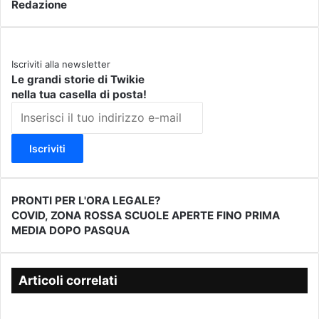
Redazione
Iscriviti alla newsletter
Le grandi storie di Twikie
nella tua casella di posta!
I
n
s
e
r
i
s
PRONTI PER L'ORA LEGALE?
P
c
COVID, ZONA ROSSA SCUOLE APERTE FINO PRIMA
R
C
i
MEDIA DOPO PASQUA
O
O
i
N
V
l
T
I
t
I
D
Articoli correlati
u
P
,
o
E
Z
i