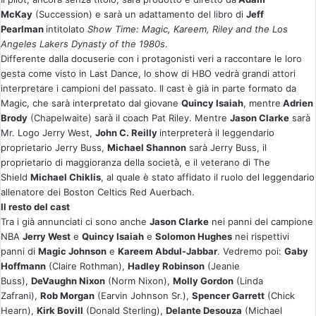
McKay
(
Succession
) e sarà un adattamento del libro di
Jeff
Pearlman
intitolato
Show Time:
Magic, Kareem, Riley and the Los
Angeles Lakers Dynasty of the 1980s
.
Differente dalla docuserie con i protagonisti veri a raccontare le loro
gesta come visto in
Last Dance
, lo show di HBO vedrà grandi attori
interpretare i campioni del passato. Il cast è già in parte formato da
Magic, che sarà interpretato dal giovane
Quincy Isaiah
, mentre
Adrien
Brody
(
Chapelwaite
) sarà il coach Pat Riley. Mentre
Jason Clarke
sarà
Mr. Logo Jerry West,
John C. Reilly
interpreterà il leggendario
proprietario Jerry Buss,
Michael Shannon
sarà Jerry Buss
, il
proprietario di maggioranza della società, e il veterano di
The
Shield
Michael Chiklis
, al quale è stato affidato il ruolo del leggendario
allenatore dei Boston Celtics Red Auerbach.
Il resto del cast
Tra i già annunciati ci sono anche
Jason Clarke
nei panni del campione
NBA
Jerry West
e
Quincy Isaiah
e
Solomon Hughes
nei rispettivi
panni di
Magic Johnson
e
Kareem Abdul-Jabbar
. Vedremo poi:
Gaby
Hoffmann
(Claire Rothman),
Hadley Robinson
(Jeanie
Buss),
DeVaughn Nixon
(Norm Nixon),
Molly Gordon
(Linda
Zafrani),
Rob Morgan
(Earvin Johnson Sr.),
Spencer Garrett
(Chick
Hearn),
Kirk Bovill
(Donald Sterling),
Delante Desouza
(Michael