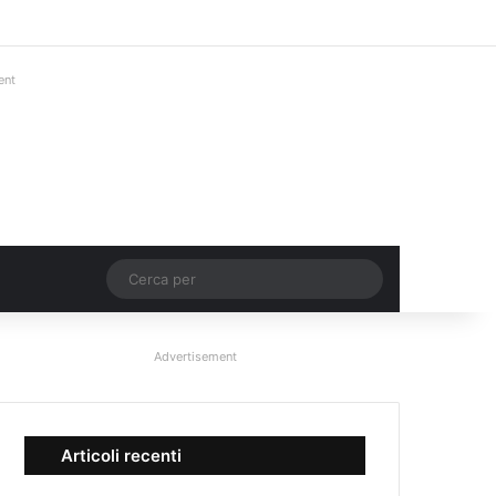
Facebook
X
You Tube
Instagram
Accedi
Un articolo a c
Barra lateral
ent
Un articolo a caso
Cerca
per
Advertisement
Articoli recenti