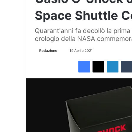
Space Shuttle 
Quarant'anni fa decollò la prim
orologio della NASA commemora
Redazione
I
19 Aprile 2021
n
Facebook
X
LinkedIn
v
i
a
u
n
'
e
m
a
i