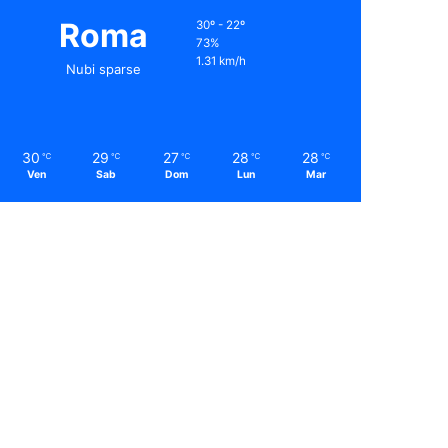
Roma
30º - 22º
73%
1.31 km/h
Nubi sparse
30
29
27
28
28
℃
℃
℃
℃
℃
Ven
Sab
Dom
Lun
Mar