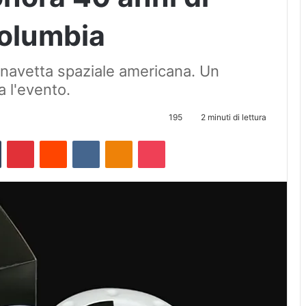
Columbia
a navetta spaziale americana. Un
 l'evento.
195
2 minuti di lettura
Tumblr
Pinterest
Reddit
VKontakte
Odnoklassniki
Pocket