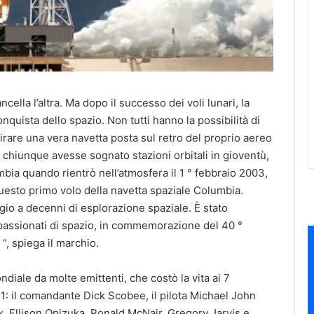
ella l’altra. Ma dopo il successo dei voli lunari, la
nquista dello spazio. Non tutti hanno la possibilità di
rare una vera navetta posta sul retro del proprio aereo
 chiunque avesse sognato stazioni orbitali in gioventù,
bia quando rientrò nell’atmosfera il 1 ° febbraio 2003,
uesto primo volo della navetta spaziale Columbia.
a decenni di esplorazione spaziale. È stato
 appassionati di spazio, in commemorazione del 40 °
“, spiega il marchio.
diale da molte emittenti, che costò la vita ai 7
1: il comandante Dick Scobee, il pilota Michael John
ik, Ellison Onizuka, Ronald McNair, Gregory Jarvis e,