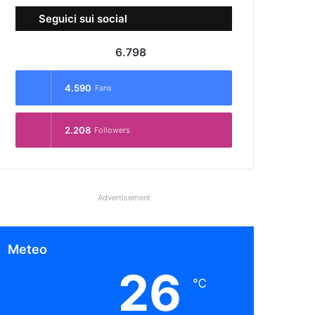
Seguici sui social
6.798
4.590
Fans
2.208
Followers
Advertisement
Meteo
26
℃