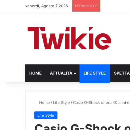
venerdì, Agosto 7 2026
Ultime notizie
HOME
ATTUALITÀ
LIFE STYLE
SPETT
Home
/
Life Style
/
Casio G-Shock onora 40 anni d
Life Style
Casio G-Shock o