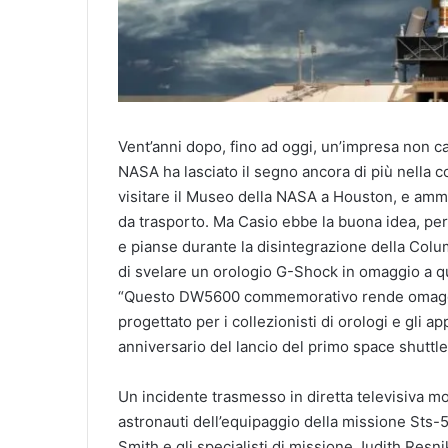
Vent’anni dopo, fino ad oggi, un’impresa non canc
NASA ha lasciato il segno ancora di più nella co
visitare il Museo della NASA a Houston, e ammi
da trasporto. Ma Casio ebbe la buona idea, per
e pianse durante la disintegrazione della Colum
di svelare un orologio G-Shock in omaggio a q
“Questo DW5600 commemorativo rende omaggio 
progettato per i collezionisti di orologi e gli
anniversario del lancio del primo space shuttle 
Un incidente trasmesso in diretta televisiva mon
astronauti dell’equipaggio della missione Sts-5
Smith e gli specialisti di missione Judith Resn