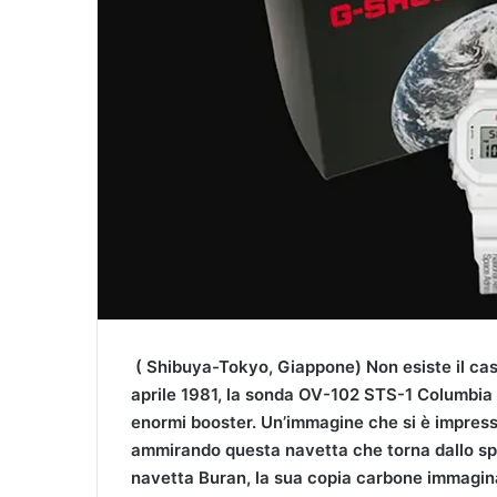
l
( Shibuya-Tokyo, Giappone) Non esiste il ca
aprile 1981, la sonda OV-102 STS-1 Columbia la
enormi booster. Un’immagine che si è impressa
ammirando questa navetta che torna dallo spa
navetta Buran, la sua copia carbone immaginat