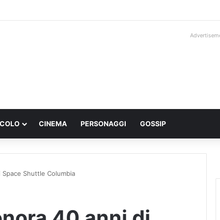
Advertisem
ACOLO
CINEMA
PERSONAGGI
GOSSIP
i Space Shuttle Columbia
nora 40 anni di