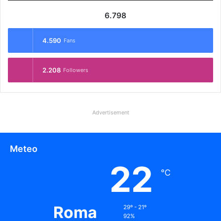
6.798
4.590
Fans
2.208
Followers
Advertisement
Meteo
22
℃
Roma
29º - 21º
92%