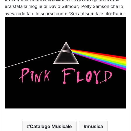
era stata la moglie di David Gilmour, Polly Samson che lo
aveva additato lo scorso anno: “Sei antisemita e filo-Putin”.
Catalogo Musicale
musica