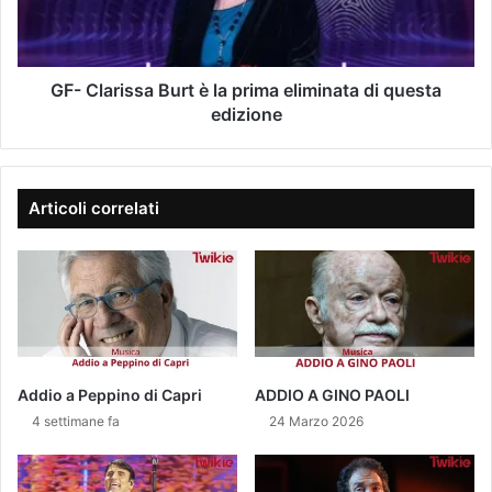
-
f
r
m
e
i
a
l
s
i
i
s
GF- Clarissa Burt è la prima eliminata di questa
l
a
a
edizione
P
B
a
u
s
r
s
t
Articoli correlati
a
è
p
l
o
a
n
p
t
r
i
i
d
m
i
a
Addio a Peppino di Capri
ADDIO A GINO PAOLI
S
e
4 settimane fa
24 Marzo 2026
i
l
e
i
n
m