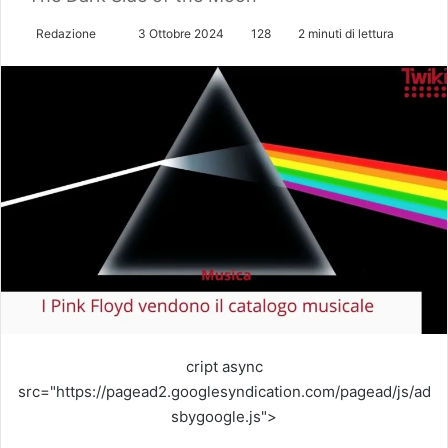
Redazione
I
3 Ottobre 2024
128
2 minuti di lettura
n
v
i
a
u
n
'
e
m
a
i
l
cript async
src="https://pagead2.googlesyndication.com/pagead/js/ad
sbygoogle.js">