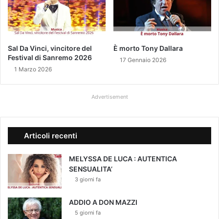
a
i
n
a
t
a
Sal Da Vinci, vincitore del
È morto Tony Dallara
d
Festival di Sanremo 2026
17 Gennaio 2026
i
1 Marzo 2026
q
u
e
Advertisement
s
t
a
Articoli recenti
e
d
MELYSSA DE LUCA : AUTENTICA
i
SENSUALITA’
z
i
3 giorni fa
o
n
ADDIO A DON MAZZI
e
5 giorni fa