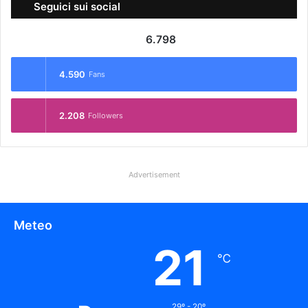
Seguici sui social
6.798
4.590
Fans
2.208
Followers
Advertisement
Meteo
21
℃
29º - 20º