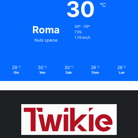
30
℃
Roma
30º - 29º
73%
1.79 km/h
Nubi sparse
29
30
30
26
28
℃
℃
℃
℃
℃
Gio
Ven
Sab
Dom
Lun