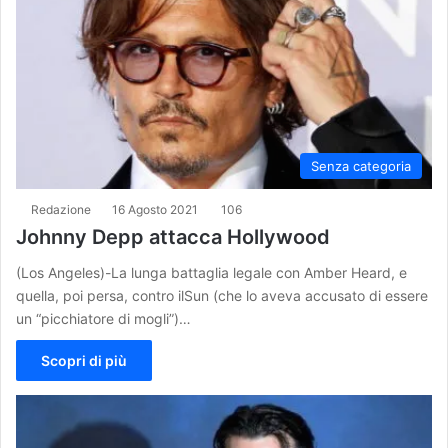
Senza categoria
Redazione
16 Agosto 2021
106
Johnny Depp attacca Hollywood
(Los Angeles)-La lunga battaglia legale con Amber Heard, e
quella, poi persa, contro ilSun (che lo aveva accusato di essere
un “picchiatore di mogli”)…
Scopri di più