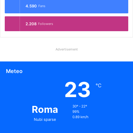
4.590
Fans
2.208
Followers
Advertisement
Meteo
23
℃
Roma
30º - 22º
99%
0.89 km/h
Nubi sparse