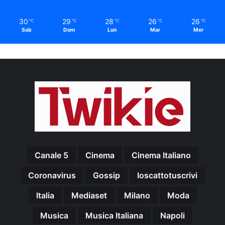
30
29
28
26
26
℃
℃
℃
℃
℃
Sab
Dom
Lun
Mar
Mer
Canale 5
Cinema
Cinema Italiano
Coronavirus
Gossip
Ioscattotuscrivi
Italia
Mediaset
Milano
Moda
Musica
Musica Italiana
Napoli